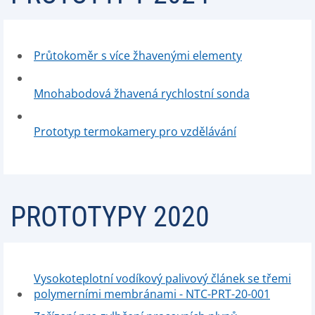
Průtokoměr s více žhavenými elementy
Mnohabodová žhavená rychlostní sonda
Prototyp termokamery pro vzdělávání
PROTOTYPY 2020
Vysokoteplotní vodíkový palivový článek se třemi
polymerními membránami - NTC-PRT-20-001