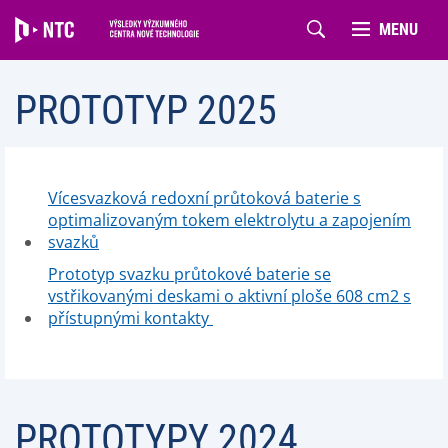
MENU
PROTOTYP 2025
Vícesvazková redoxní průtoková baterie s
optimalizovaným tokem elektrolytu a zapojením
svazků
Prototyp svazku průtokové baterie se
vstřikovanými deskami o aktivní ploše 608 cm2 s
přístupnými kontakty
PROTOTYPY 2024